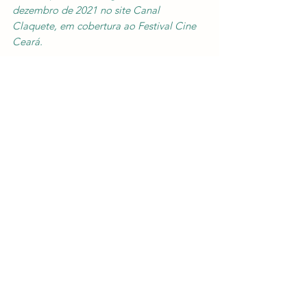
dezembro de 2021 no site Canal 
Claquete, em cobertura ao Festival Cine 
Ceará.
Nota: 5/5
Textos
Cine Ceará
Críticas
Ver tudo
Posts Relacionados