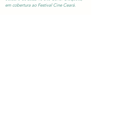
em cobertura ao Festival Cine Ceará.
Nota: 3/5
Textos
Cine Ceará
Críticas
Ver tudo
Posts Relacionados