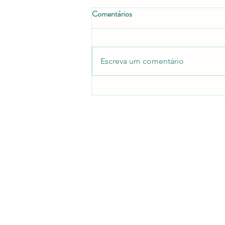
Comentários
Escreva um comentário
Os Fantasmas Ainda Se
Divertem | Crítica