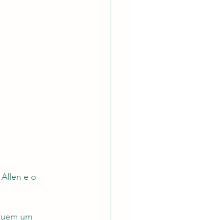
Allen e o 
ituem um 