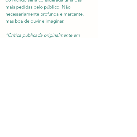
mais pedidas pelo público. Não 
necessariamente profunda e marcante, 
mas boa de ouvir e imaginar.
*Crítica publicada originalmente em 
fevereiro de 2021 no site Canal Claquete.
Nota: 4/5
Textos
Críticas