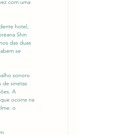
 vez com uma 
dente hotel, 
oreana Shin 
anos das duas 
cabem se 
balho sonoro 
 de sinetas 
ões. A 
 que ocorre na 
lme: o 
om 