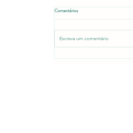
Comentários
Escreva um comentário
Homem-Aranha: Um Novo Dia |
Crítica: ternura está cada vez
mais presente no cinema de herói