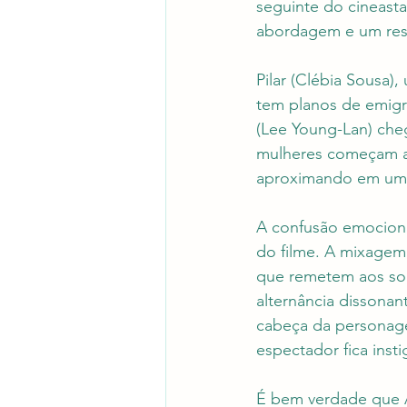
seguinte do cineasta
abordagem e um resu
Pilar (Clébia Sousa)
tem planos de emigr
(Lee Young-Lan) cheg
mulheres começam a
aproximando em uma 
A confusão emociona
do filme. A mixagem
que remetem aos so
alternância dissonan
cabeça da personage
espectador fica inst
É bem verdade que A