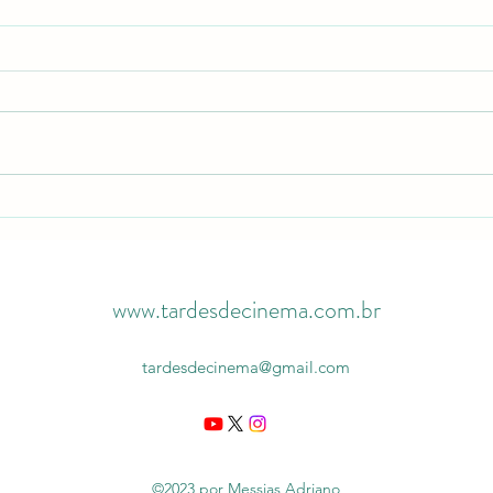
A Fabulosa Máquina do Tempo |
Futur
Crítica: sonhos que podem se
inteli
realizar objetivamente
o mun
iria?
www.tardesdecinema.com.br
tardesdecinema@gmail.com
©2023 por Messias Adriano