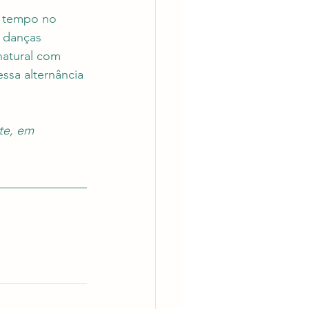
e tempo no 
m danças 
atural com 
ssa alternância 
te, em 