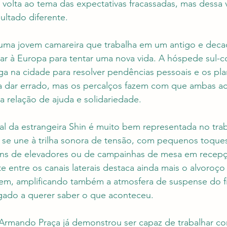
 volta ao tema das expectativas fracassadas, mas dessa
ltado diferente. 
, uma jovem camareira que trabalha em um antigo e deca
ar à Europa para tentar uma nova vida. A hóspede sul-c
a na cidade para resolver pendências pessoais e os pl
 dar errado, mas os percalços fazem com que ambas a
relação de ajuda e solidariedade.
l da estrangeira Shin é muito bem representada no tra
 se une à trilha sonora de tensão, com pequenos toques
ns de elevadores ou de campainhas de mesa em recepç
te entre os canais laterais destaca ainda mais o alvoroço
m, amplificando também a atmosfera de suspense do fi
igado a querer saber o que aconteceu.
rmando Praça já demonstrou ser capaz de trabalhar c