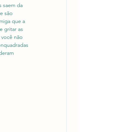
s saem da 
e são 
miga que a 
 gritar as 
 você não 
 enquadradas 
nderam 